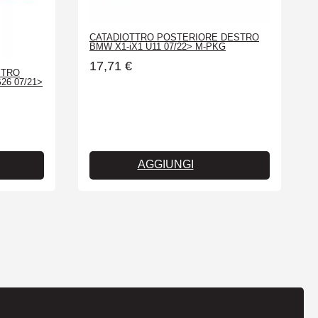
CATADIOTTRO POSTERIORE DESTRO
BMW X1-iX1 U11 07/22> M-PKG
17,71
€
STRO
26 07/21>
AGGIUNGI