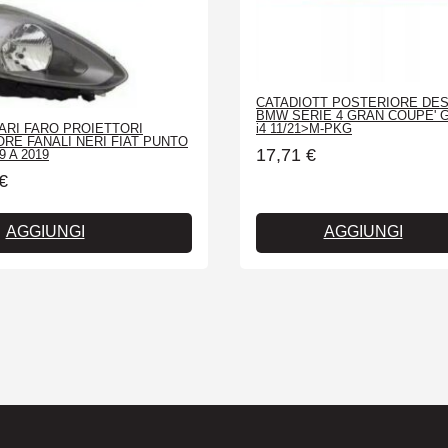
CATADIOTT POSTERIORE DE
BMW SERIE 4 GRAN COUPE' G
ARI FARO PROIETTORI
i4 11/21>M-PKG
RE FANALI NERI FIAT PUNTO
17,71
€
9 A 2019
€
AGGIUNGI
AGGIUNGI