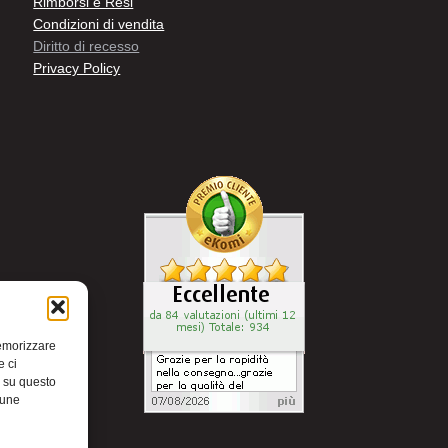
Rimborsi e Resi
Condizioni di vendita
Diritto di recesso
Privacy Policy
memorizzare
e ci
i su questo
cune