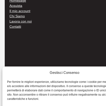
Homepage
Acquista
Il mio account
Chi Siamo
Lavora con noi
Contatti
Gestisci Consenso
Per fornire le migliori esperienze, utilizziamo tecnologie come i cookie per 
e/o accedere alle informazioni del dispositivo. Il consenso a queste tecnologi
permetterà di elaborare dati come il comportamento di navigazione o ID unic
sito. Non acconsentire o ritirare il consenso può influire negativamente su al
caratteristiche e funzioni.