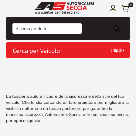
0
HOME
ACQUISTA
Cerca per Veicolo
chiudi -
apri +
CONDIZIONI DI VENDITA
CONTATTI
CARRELLO
Home
Shop
La fanaleria auto è il cuore della sicurezza e dello stile del tuo
veicolo. Che tu stia cercando un faro proiettore per migliorare la
visibilità notturna o un fanale posteriore per garantire la
massima sicurezza, Autoricambi Seccia offre soluzioni su misura
per ogni esigenza.