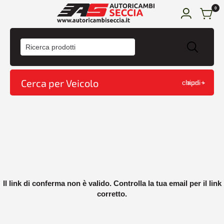
0
HOME
ACQUISTA
Cerca per Veicolo
chiudi -
apri +
CONDIZIONI DI VENDITA
CONTATTI
CARRELLO
Home
Il link di conferma non è valido. Controlla la tua email per il link
corretto.