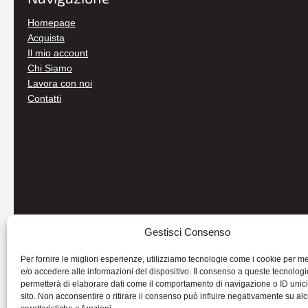
Homepage
Acquista
Il mio account
Chi Siamo
Lavora con noi
Contatti
Gestisci Consenso
Per fornire le migliori esperienze, utilizziamo tecnologie come i cookie per 
e/o accedere alle informazioni del dispositivo. Il consenso a queste tecnologi
permetterà di elaborare dati come il comportamento di navigazione o ID unic
sito. Non acconsentire o ritirare il consenso può influire negativamente su al