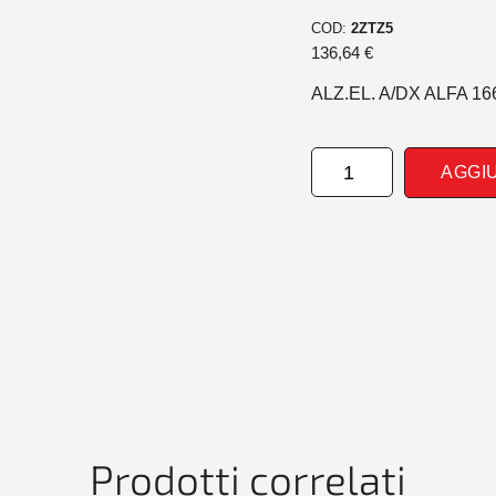
COD:
2ZTZ5
136,64
€
ALZ.EL. A/DX ALFA 16
ALZAVETROEL.
AGGI
ANTERIORE
DESTRO
ALFA
166
00>
quantità
Prodotti correlati