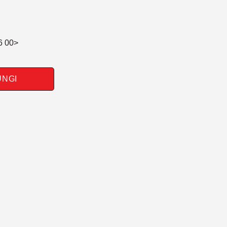
6 00>
UNGI