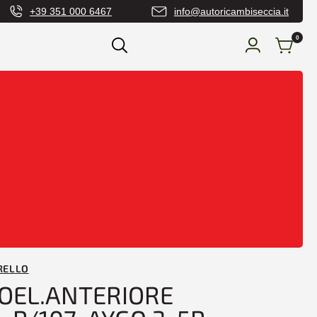
+39 351 000 6467
info@autoricambiseccia.it
0
-MANIGLIE-
TROEL.ANTERIORE DESTRO C1-P/107-AYGO
RELLO
OEL.ANTERIORE