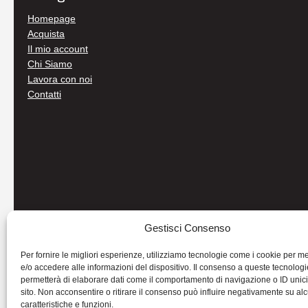
Homepage
Acquista
Il mio account
Chi Siamo
Lavora con noi
Contatti
Gestisci Consenso
Per fornire le migliori esperienze, utilizziamo tecnologie come i cookie per 
e/o accedere alle informazioni del dispositivo. Il consenso a queste tecnologi
permetterà di elaborare dati come il comportamento di navigazione o ID unic
sito. Non acconsentire o ritirare il consenso può influire negativamente su al
caratteristiche e funzioni.