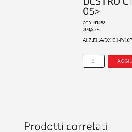
DESTRO C1
05>
COD:
NT4B2
203,25
€
ALZ.EL.A/DX C1-P/10
ALZAVETROEL.ANTER
AGGI
DESTRO
C1-
P/107-
AYGO
3-
5P
05>
quantità
Prodotti correlati