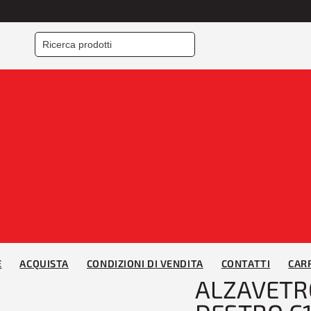
Home
/
ALZACRISTALLI
SERRATURE
/ ALZAVE
3-5P 05>
E
ACQUISTA
CONDIZIONI DI VENDITA
CONTATTI
CAR
ALZAVETR