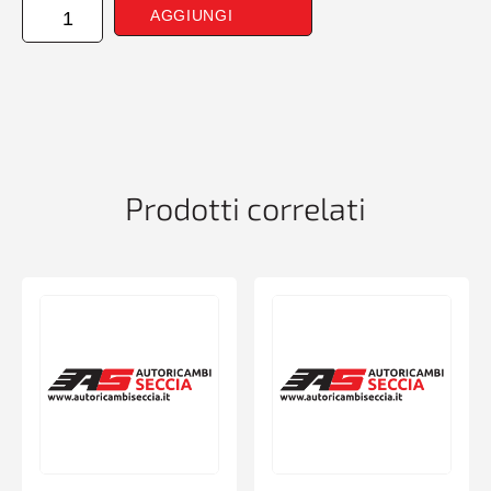
ALZAVETROEL.ANTERIORE
AGGIUNGI
DESTRO
COMFORT
IBIZA
5P
99-
01CADDY
95-
03
Prodotti correlati
POLO
SW
99-
01
quantità