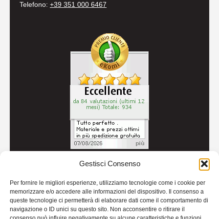
Telefono:
+39 351 000 6467
Gestisci Consenso
© 2026
Autoricambi Seccia
- P.IVA IT04434240711 -
Per fornire le migliori esperienze, utilizziamo tecnologie come i cookie per
Credits
memorizzare e/o accedere alle informazioni del dispositivo. Il consenso a
queste tecnologie ci permetterà di elaborare dati come il comportamento di
navigazione o ID unici su questo sito. Non acconsentire o ritirare il
consenso può influire negativamente su alcune caratteristiche e funzioni.