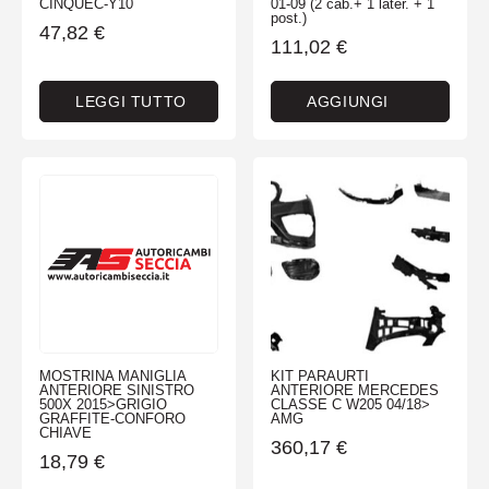
CINQUEC-Y10
01-09 (2 cab.+ 1 later. + 1
post.)
47,82
€
111,02
€
LEGGI TUTTO
AGGIUNGI
MOSTRINA MANIGLIA
KIT PARAURTI
ANTERIORE SINISTRO
ANTERIORE MERCEDES
500X 2015>GRIGIO
CLASSE C W205 04/18>
GRAFFITE-CONFORO
AMG
CHIAVE
360,17
€
18,79
€