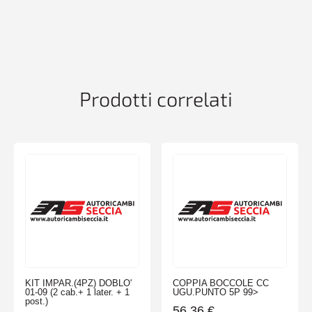
200-
400
90-
95
4PHONDA
CONCERTO
Prodotti correlati
89-
95
quantità
KIT IMPAR.(4PZ) DOBLO'
COPPIA BOCCOLE CC
01-09 (2 cab.+ 1 later. + 1
UGU.PUNTO 5P 99>
post.)
56,36
€