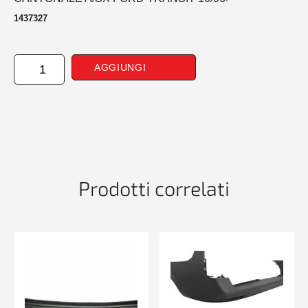
1437327
CANTONALE
AGGIUNGI
ANTERIORE
SINISTRO
FORD
TRANSIT
10/06>
quantità
Prodotti correlati