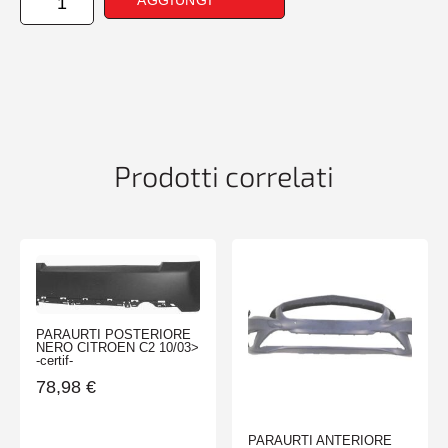
ANTERIORE
SINISTRO
GRIGIO
FIAT
DUCATO
07/84>04/90
quantità
Prodotti correlati
PARAURTI POSTERIORE
NERO CITROEN C2 10/03>
-certif-
78,98
€
PARAURTI ANTERIORE