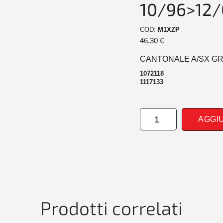
10/96>12/
COD:
M1XZP
46,30
€
CANTONALE A/SX GRI
1072118
1117133
CANTONALE
AGGI
ANTERIORE
SINISTRO
GRIGIO
FORD
KA
10/96>12/02
quantità
Prodotti correlati