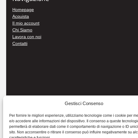
Homepage
Acquista
Il mio account
Chi Siamo
Lavora con noi
Contatti
Gestisci Consenso
Per fornire le migliori esperienze, utilizziamo tecnologie come i cookie per 
e/o accedere alle informazioni del dispositivo. Il consenso a queste tecnologi
permetterà di elaborare dati come il comportamento di navigazione o ID unic
sito. Non acconsentire o ritirare il consenso può influire negativamente su al
caratteristiche e funzioni.