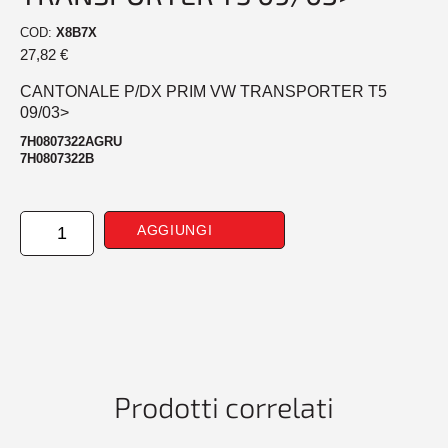
COD:
X8B7X
27,82
€
CANTONALE P/DX PRIM VW TRANSPORTER T5
09/03>
7H0807322AGRU
7H0807322B
CANTONALE
AGGIUNGI
POSTERIORE
DESTRO
PRIM
VW
TRANSPORTER
T5
09/03>
quantità
Prodotti correlati