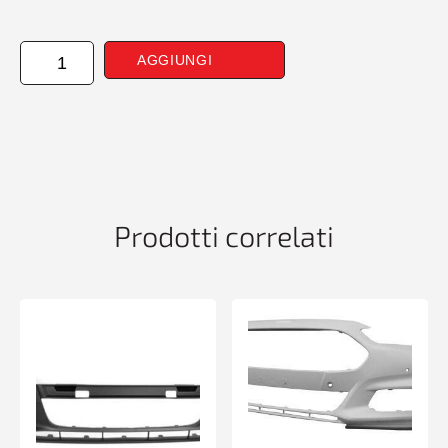
CANTONALE
AGGIUNGI
POSTERIORE
SINISTRO
CONPA
CIT
JUMPY-
PEUG
EXPERT
01/16>
Prodotti correlati
PASSO
LUNGO
quantità