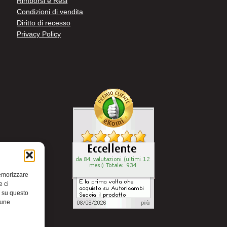
Rimborsi e Resi
Condizioni di vendita
Diritto di recesso
Privacy Policy
memorizzare
e ci
i su questo
cune