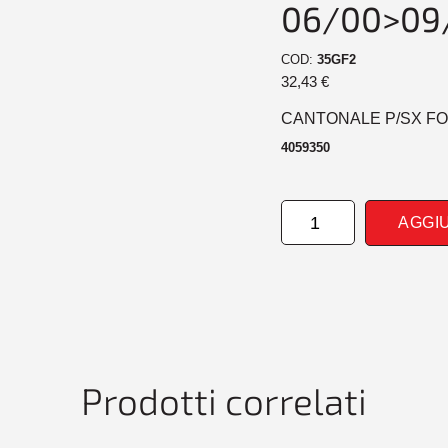
06/00>09
COD:
35GF2
32,43
€
CANTONALE P/SX FOR
4059350
CANTONALE
AGGI
POSTERIORE
SINISTRO
FORD
TRANSIT
06/00>09/06
quantità
Prodotti correlati