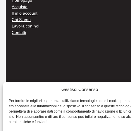
Homepage
Acquista
Il mio account
Chi Siamo
Lavora con noi
Contatti
Gestisci Consenso
Per fornire le migliori esperienze, utilizziamo tecnologie come i cookie per 
e/o accedere alle informazioni del dispositivo. Il consenso a queste tecnologi
permetterà di elaborare dati come il comportamento di navigazione o ID unic
sito. Non acconsentire o ritirare il consenso può influire negativamente su al
caratteristiche e funzioni.