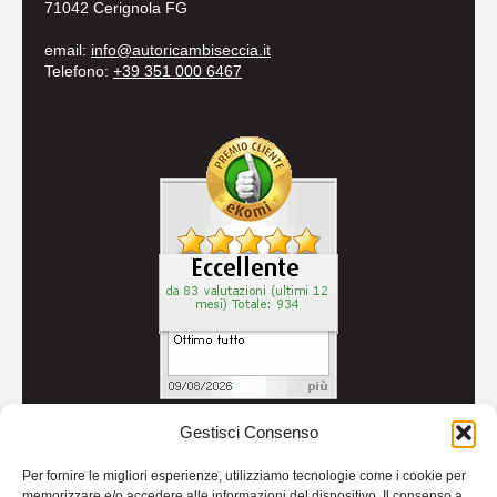
71042 Cerignola FG
email:
info@autoricambiseccia.it
Telefono:
+39 351 000 6467
Gestisci Consenso
© 2026
Autoricambi Seccia
- P.IVA IT04434240711 -
Per fornire le migliori esperienze, utilizziamo tecnologie come i cookie per
Credits
memorizzare e/o accedere alle informazioni del dispositivo. Il consenso a