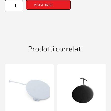
COPRIGANCIO
AGGIUNGI
POSTERIORE
SINISTRO
BMW
X1
E84
01/10>12/12
quantità
Prodotti correlati