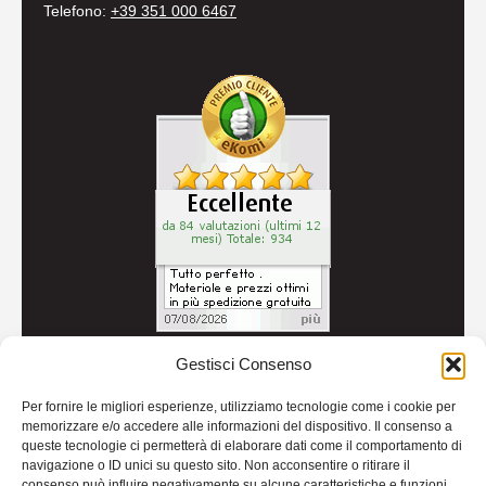
Telefono:
+39 351 000 6467
Gestisci Consenso
© 2026
Autoricambi Seccia
- P.IVA IT04434240711 -
Per fornire le migliori esperienze, utilizziamo tecnologie come i cookie per
Credits
memorizzare e/o accedere alle informazioni del dispositivo. Il consenso a
queste tecnologie ci permetterà di elaborare dati come il comportamento di
navigazione o ID unici su questo sito. Non acconsentire o ritirare il
consenso può influire negativamente su alcune caratteristiche e funzioni.