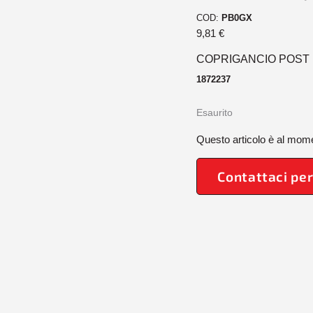
COD:
PB0GX
9,81
€
COPRIGANCIO POST 
1872237
Esaurito
Questo articolo è al mome
Contattaci per