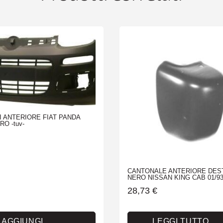
quantità
 ANTERIORE FIAT PANDA
RO -tuv-
CANTONALE ANTERIORE DES
NERO NISSAN KING CAB 01/93
28,73
€
AGGIUNGI
LEGGI TUTTO