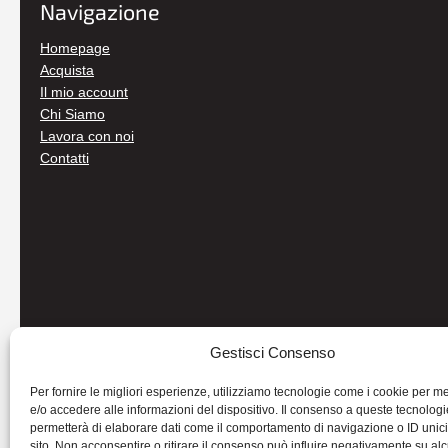
Navigazione
Homepage
Acquista
Il mio account
Chi Siamo
Lavora con noi
Contatti
Gestisci Consenso
Per fornire le migliori esperienze, utilizziamo tecnologie come i cookie per 
e/o accedere alle informazioni del dispositivo. Il consenso a queste tecnologi
permetterà di elaborare dati come il comportamento di navigazione o ID unic
sito. Non acconsentire o ritirare il consenso può influire negativamente su al