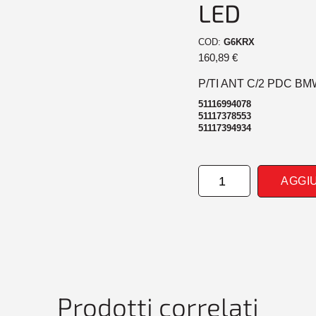
LED
COD:
G6KRX
160,89
€
P/TI ANT C/2 PDC BM
51116994078
51117378553
51117394934
PARAURTI
AGGI
ANTERIORE
CON2
PDC
BMW
X5
F15
01/14>
FARI
Prodotti correlati
LED