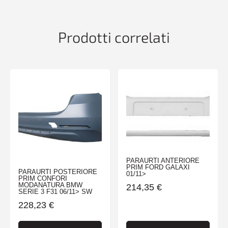
MAX
01/02>12/04
2WD
Prodotti correlati
quantità
PARAURTI ANTERIORE
PRIM FORD GALAXI
PARAURTI POSTERIORE
01/11>
PRIM CONFORI
MODANATURA BMW
214,35
€
SERIE 3 F31 06/11> SW
228,23
€