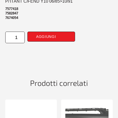
P/TI ANT C/FEND Y10 06/85>10/91
7577418
7582847
7674054
PARAURTI
AGGIUNGI
ANTERIORE
CON
FENDINEBBIA
Y10
06/85>10/91
quantità
Prodotti correlati