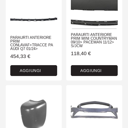
PARAURTI ANTERIORE
PARAURTI ANTERIORE
PRIM MINI COUNTRYMAN
PRIM
09/10> PACEMAN 11/12>
CONLAVAF+TRACCE PA
S/JCW
AUDI Q7 01/24>
118,40
€
454,33
€
AGGIUNGI
AGGIUNGI