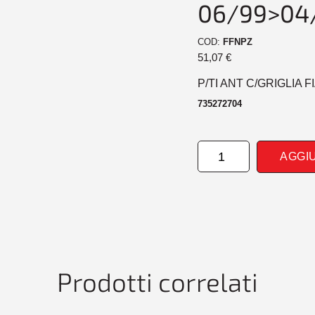
06/99>04
COD:
FFNPZ
51,07
€
P/TI ANT C/GRIGLIA F
735272704
PARAURTI
AGGI
ANTERIORE
CONGRIGLIA
FIAT
PUNTO
06/99>04/03
5P
quantità
Prodotti correlati