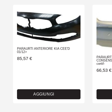
PARAURTI ANTERIORE KIA CEE'D
01/12>
PARAURT
85,57
€
CONSENS 
certif-
66,53
€
AGGIUNGI