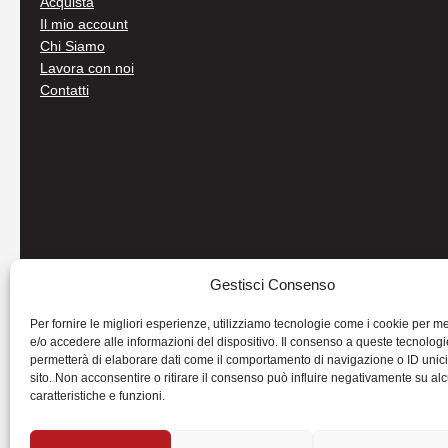
Acquista
Il mio account
Chi Siamo
Lavora con noi
Contatti
Gestisci Consenso
Per fornire le migliori esperienze, utilizziamo tecnologie come i cookie per 
e/o accedere alle informazioni del dispositivo. Il consenso a queste tecnologi
permetterà di elaborare dati come il comportamento di navigazione o ID unic
sito. Non acconsentire o ritirare il consenso può influire negativamente su al
caratteristiche e funzioni.