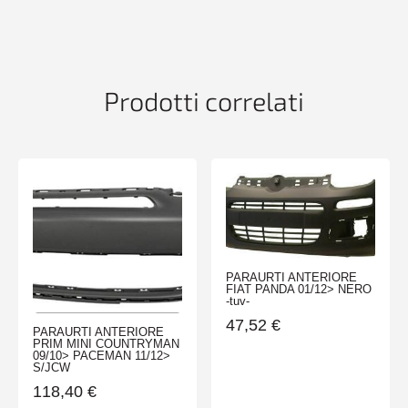
SENS
OPEL
ZAFIRA
10/11>
quantità
Prodotti correlati
PARAURTI ANTERIORE
FIAT PANDA 01/12> NERO
-tuv-
47,52
€
PARAURTI ANTERIORE
PRIM MINI COUNTRYMAN
09/10> PACEMAN 11/12>
S/JCW
118,40
€