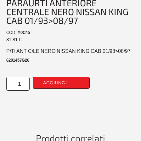
PARAURTI ANTERIORE
CENTRALE NERO NISSAN KING
CAB 01/93>08/97
COD:
Y0C45
81,81
€
P/TI ANT C/LE NERO NISSAN KING CAB 01/93>08/97
6201457G26
PARAURTI
AGGIUNGI
ANTERIORE
CENTRALE
NERO
NISSAN
KING
CAB
01/93>08/97
quantità
Prodotti correlati