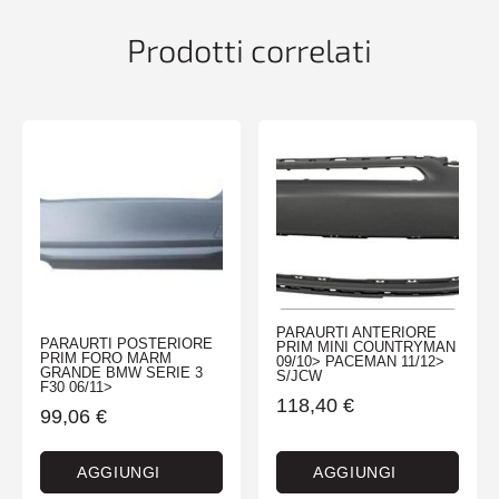
quantità
Prodotti correlati
PARAURTI ANTERIORE
PARAURTI POSTERIORE
PRIM MINI COUNTRYMAN
PRIM FORO MARM
09/10> PACEMAN 11/12>
GRANDE BMW SERIE 3
S/JCW
F30 06/11>
118,40
€
99,06
€
AGGIUNGI
AGGIUNGI