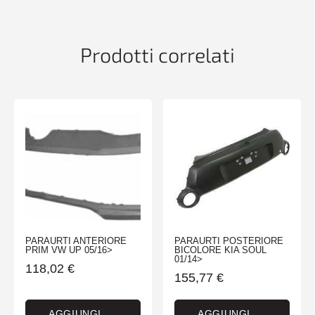
VTR
10/03>
-
Prodotti correlati
certif-
quantità
PARAURTI ANTERIORE
PARAURTI POSTERIORE
PRIM VW UP 05/16>
BICOLORE KIA SOUL
01/14>
118,02
€
155,77
€
AGGIUNGI
AGGIUNGI