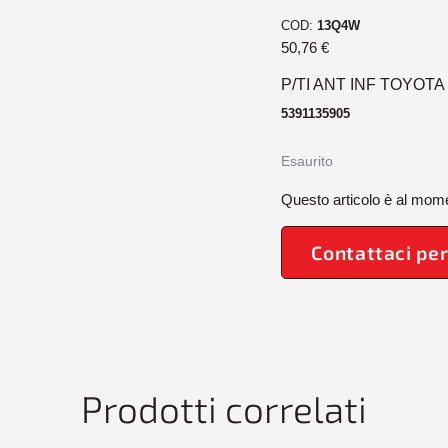
COD:
13Q4W
50,76
€
P/TI ANT INF TOYOTA 
5391135905
Esaurito
Questo articolo è al mome
Contattaci per
Prodotti correlati