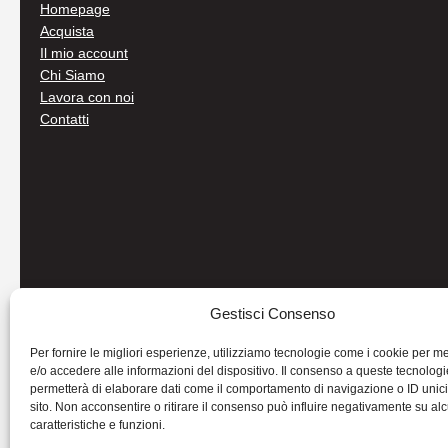
Homepage
Acquista
Il mio account
Chi Siamo
Lavora con noi
Contatti
Gestisci Consenso
Per fornire le migliori esperienze, utilizziamo tecnologie come i cookie per 
e/o accedere alle informazioni del dispositivo. Il consenso a queste tecnologi
permetterà di elaborare dati come il comportamento di navigazione o ID unic
sito. Non acconsentire o ritirare il consenso può influire negativamente su al
caratteristiche e funzioni.