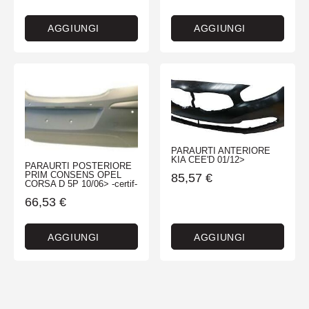
AGGIUNGI
AGGIUNGI
PARAURTI ANTERIORE
KIA CEE'D 01/12>
PARAURTI POSTERIORE
PRIM CONSENS OPEL
85,57
€
CORSA D 5P 10/06> -certif-
66,53
€
AGGIUNGI
AGGIUNGI