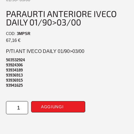
PARAURTI ANTERIORE IVECO
DAILY 01/90>03/00
COD:
3MPSR
67,16
€
P/TI ANT IVECO DAILY 01/90>03/00
503532924
93924306
93934189
93936913
93936915
93941625
PARAURTI
AGGIUNGI
ANTERIORE
IVECO
DAILY
01/90>03/00