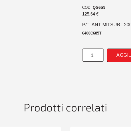
COD:
QG6S9
125,64
€
P/TI ANT MITSUB L20
6400C685T
PARAURTI
AGGI
ANTERIORE
MITSUB
L200
01/10>
2WD
quantità
Prodotti correlati