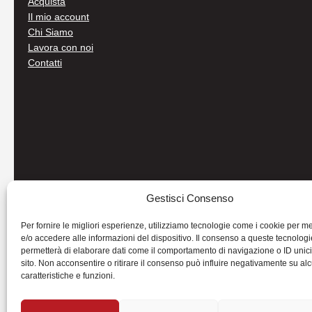
Acquista
Il mio account
Chi Siamo
Lavora con noi
Contatti
Gestisci Consenso
Per fornire le migliori esperienze, utilizziamo tecnologie come i cookie per 
e/o accedere alle informazioni del dispositivo. Il consenso a queste tecnologi
permetterà di elaborare dati come il comportamento di navigazione o ID unic
sito. Non acconsentire o ritirare il consenso può influire negativamente su al
caratteristiche e funzioni.