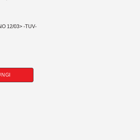
O 12/03> -TUV-
UNGI