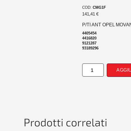
COD:
CMG1F
141,41
€
P/TI ANT OPEL MOVAN
4405454
4416820
9121287
93189296
PARAURTI
AGGI
ANTERIORE
OPEL
MOVANO
12/03>
-
TUV-
quantità
Prodotti correlati