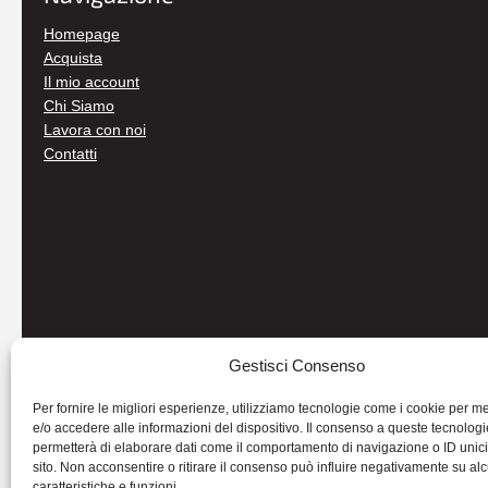
Homepage
Acquista
Il mio account
Chi Siamo
Lavora con noi
Contatti
Gestisci Consenso
Per fornire le migliori esperienze, utilizziamo tecnologie come i cookie per 
e/o accedere alle informazioni del dispositivo. Il consenso a queste tecnologi
permetterà di elaborare dati come il comportamento di navigazione o ID unic
sito. Non acconsentire o ritirare il consenso può influire negativamente su al
caratteristiche e funzioni.