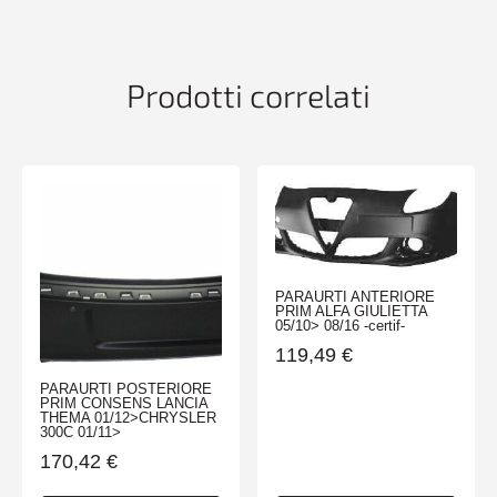
C4
GRAND
PICASSO
10/06>09/10
Prodotti correlati
-
certific-
quantità
PARAURTI ANTERIORE
PRIM ALFA GIULIETTA
05/10> 08/16 -certif-
119,49
€
PARAURTI POSTERIORE
PRIM CONSENS LANCIA
THEMA 01/12>CHRYSLER
300C 01/11>
170,42
€