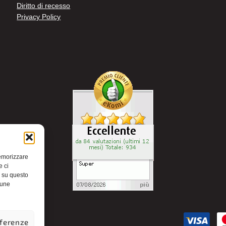
Diritto di recesso
Privacy Policy
memorizzare
e ci
i su questo
cune
eferenze