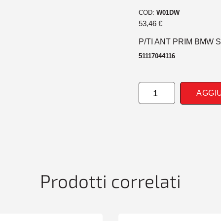
COD:
W01DW
53,46
€
P/TI ANT PRIM BMW S
51117044116
PARAURTI
AGGI
ANTERIORE
PRIM
BMW
SERIE
3
E46
09/01>02/05
quantità
Prodotti correlati