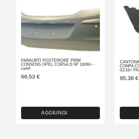
PARAURTI POSTERIORE PRIM
CANTONA
CONSENS OPEL CORSA D 5P 10/06> -
CONPA C
certif-
01/16> P
66,53
€
95,38
€
AGGIUNGI