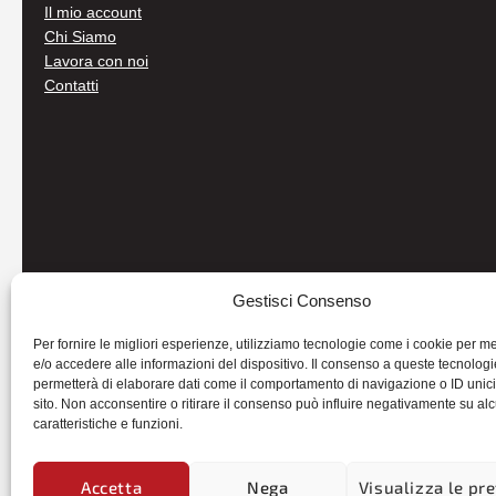
Il mio account
Chi Siamo
Lavora con noi
Contatti
Gestisci Consenso
Per fornire le migliori esperienze, utilizziamo tecnologie come i cookie per 
e/o accedere alle informazioni del dispositivo. Il consenso a queste tecnologi
permetterà di elaborare dati come il comportamento di navigazione o ID unic
sito. Non acconsentire o ritirare il consenso può influire negativamente su al
caratteristiche e funzioni.
© 2026
Autoricambi Seccia
- P.IVA IT04434240711 -
Credits
Accetta
Nega
Visualizza le pr