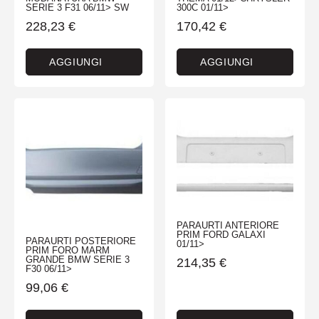
SERIE 3 F31 06/11> SW
300C 01/11>
228,23
€
170,42
€
AGGIUNGI
AGGIUNGI
PARAURTI ANTERIORE
PRIM FORD GALAXI
PARAURTI POSTERIORE
01/11>
PRIM FORO MARM
GRANDE BMW SERIE 3
214,35
€
F30 06/11>
99,06
€