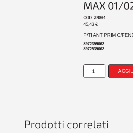
MAX 01/0
COD:
ZR864
45,43
€
P/TI ANT PRIM C/FEN
8972359662
8972539662
PARAURTI
AGGI
ANTERIORE
PRIM
CON
FENDINEBBIA
ISUZU
D-
MAX
01/02>12/04
Prodotti correlati
4WD
quantità