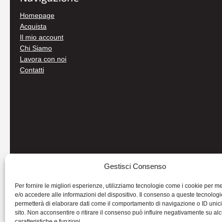
Homepage
Acquista
Il mio account
Chi Siamo
Lavora con noi
Contatti
Gestisci Consenso
Per fornire le migliori esperienze, utilizziamo tecnologie come i cookie per 
e/o accedere alle informazioni del dispositivo. Il consenso a queste tecnologi
permetterà di elaborare dati come il comportamento di navigazione o ID unic
sito. Non acconsentire o ritirare il consenso può influire negativamente su al
caratteristiche e funzioni.