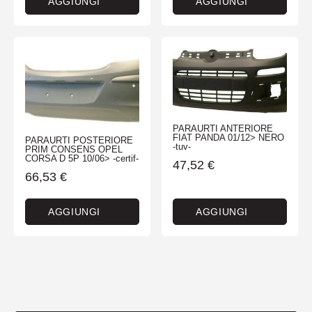
AGGIUNGI
AGGIUNGI
PARAURTI ANTERIORE
FIAT PANDA 01/12> NERO
PARAURTI POSTERIORE
-tuv-
PRIM CONSENS OPEL
CORSA D 5P 10/06> -certif-
47,52
€
66,53
€
AGGIUNGI
AGGIUNGI