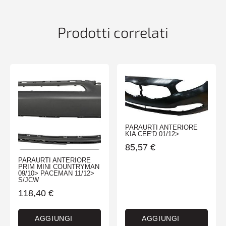
TOYOTA
RAV
4
Prodotti correlati
04/09>02/10
quantità
PARAURTI ANTERIORE
KIA CEE'D 01/12>
85,57
€
PARAURTI ANTERIORE
PRIM MINI COUNTRYMAN
09/10> PACEMAN 11/12>
S/JCW
118,40
€
AGGIUNGI
AGGIUNGI