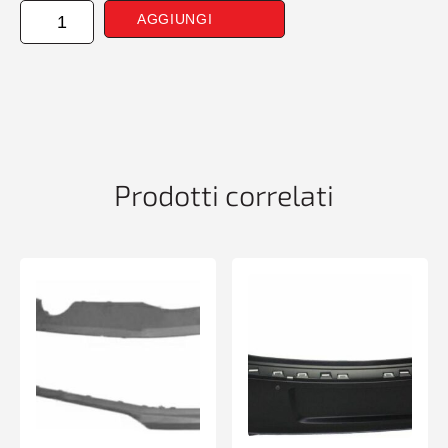
PARAURTI
AGGIUNGI
ANTERIORE
PRIM
CONLAVAF
AUDI
A3
09/03>06/08
5P
A3
Prodotti correlati
09/05>06/08
3P
quantità