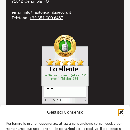
71042 Cerignola FG
email:
info@autoricambiseccia.it
Telefono:
+39 351 000 6467
Gestisci Consenso
© 2026
Autoricambi Seccia
- P.IVA IT04434240711 -
Per fornire le migliori esperienze, utilizziamo tecnologie come i cookie per
Credits
memorizzare e/o accedere alle informazioni del dispositivo. Il consenso a