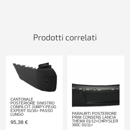
CONLAVAF
MERCEDES
CLASSE
M
W164
01/06>08/08
Prodotti correlati
quantità
CANTONALE
POSTERIORE SINISTRO
CONPA CIT JUMPY-PEUG
EXPERT 01/16> PASSO
PARAURTI POSTERIORE
LUNGO
PRIM CONSENS LANCIA
THEMA 01/12>CHRYSLER
95,38
€
300C 01/11>