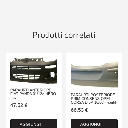
OPEL
ASTRA
J
GTC
11/11>
Prodotti correlati
-
TUV-
ES-
quantità
PARAURTI ANTERIORE
FIAT PANDA 01/12> NERO
PARAURTI POSTERIORE
-tuv-
PRIM CONSENS OPEL
CORSA D 5P 10/06> -certif-
47,52
€
66,53
€
AGGIUNGI
AGGIUNGI