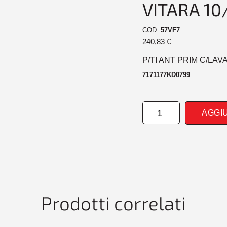
VITARA 10
COD:
57VF7
240,83
€
P/TI ANT PRIM C/LAV
7171177KD0799
PARAURTI
AGGI
ANTERIORE
PRIM
CONLAVAF
SUZUKI
GRAN
VITARA
10/12>
quantità
Prodotti correlati