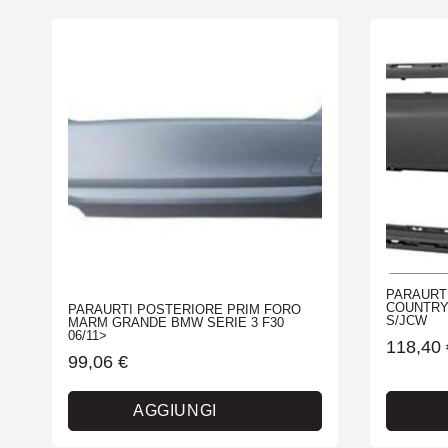
PARAURTI
COUNTRYM
PARAURTI POSTERIORE PRIM FORO
S/JCW
MARM GRANDE BMW SERIE 3 F30
06/11>
118,40
99,06
€
AGGIUNGI