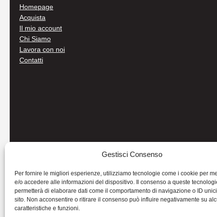
Homepage
Acquista
Il mio account
Chi Siamo
Lavora con noi
Contatti
Gestisci Consenso
Per fornire le migliori esperienze, utilizziamo tecnologie come i cookie per 
e/o accedere alle informazioni del dispositivo. Il consenso a queste tecnologi
permetterà di elaborare dati come il comportamento di navigazione o ID unic
sito. Non acconsentire o ritirare il consenso può influire negativamente su al
caratteristiche e funzioni.