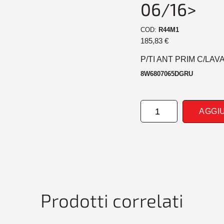
06/16>
COD:
R44M1
185,83
€
P/TI ANT PRIM C/LAV
8W6807065DGRU
PARAURTI
AGGI
ANTERIORE
PRIM
CONLAVAF+PDC
AUDI
A5
06/16>
quantità
Prodotti correlati