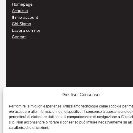
Homepage
Acquista
Il mio account
Chi Siamo
Lavora con noi
Contatti
Gestisci Consenso
Per fornire le migliori esperienze, utilizziamo tecnologie come i cookie per 
e/o accedere alle informazioni del dispositivo. Il consenso a queste tecnologi
permetterà di elaborare dati come il comportamento di navigazione o ID unic
sito. Non acconsentire o ritirare il consenso può influire negativamente su al
caratteristiche e funzioni.