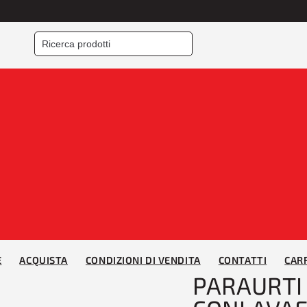
Home
/
PARAURTI
/
Para
ANTERIORE PRIM CONL
TECH
E
ACQUISTA
CONDIZIONI DI VENDITA
CONTATTI
CAR
PARAURTI