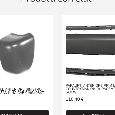
M-
TECH
quantità
PARAURTI ANTERIORE PRIM M
COUNTRYMAN 09/10> PACEMA
LE ANTERIORE SINISTRO
S/JCW
SAN KING CAB 01/93>08/97
118,40
€