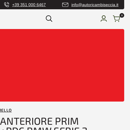
+39 351 000 6467
info@autoricambiseccia.it
0
urti Anteriore e Posteriore
/ PARAURTI
AVAF+PDC BMW SERIE 2 F22-F23 01/13> M-
RELLO
 ANTERIORE PRIM