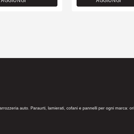
AGGIUNGI
AGGIUNGI
carrozzeria auto. Paraurti, lamierati, cofani e pannelli per ogni marca: 