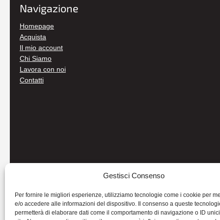
Navigazione
Homepage
Acquista
Il mio account
Chi Siamo
Lavora con noi
Contatti
Gestisci Consenso
Per fornire le migliori esperienze, utilizziamo tecnologie come i cookie per 
e/o accedere alle informazioni del dispositivo. Il consenso a queste tecnologi
permetterà di elaborare dati come il comportamento di navigazione o ID unic