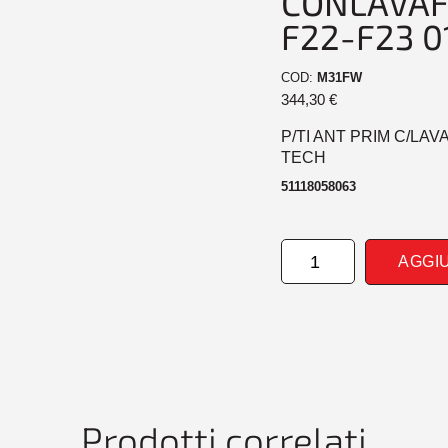
CONLAVAF
F22-F23 0
COD:
M31FW
344,30
€
P/TI ANT PRIM C/LAV
TECH
51118058063
PARAURTI
AGGI
ANTERIORE
PRIM
CONLAVAF+PDC
BMW
SERIE
2
F22-
F23
Prodotti correlati
01/13>