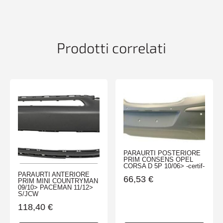
TOUAREG
11/17>
R-
LINE
Prodotti correlati
quantità
PARAURTI POSTERIORE
PRIM CONSENS OPEL
CORSA D 5P 10/06> -certif-
PARAURTI ANTERIORE
66,53
€
PRIM MINI COUNTRYMAN
09/10> PACEMAN 11/12>
S/JCW
118,40
€