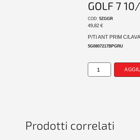
GOLF 7 10
COD:
5ZGGR
49,82
€
P/TI ANT PRIM C/LA
5G0807217BPGRU
PARAURTI
AGGI
ANTERIORE
PRIM
CONLAVAF+TRACCE
PDC
PA
VW
GOLF
7
Prodotti correlati
10/12>
quantità