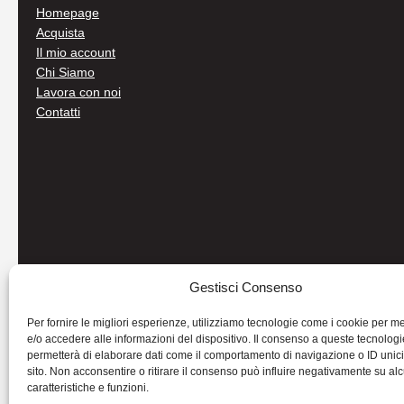
Homepage
Acquista
Il mio account
Chi Siamo
Lavora con noi
Contatti
Gestisci Consenso
Per fornire le migliori esperienze, utilizziamo tecnologie come i cookie per 
e/o accedere alle informazioni del dispositivo. Il consenso a queste tecnologi
permetterà di elaborare dati come il comportamento di navigazione o ID unic
sito. Non acconsentire o ritirare il consenso può influire negativamente su al
caratteristiche e funzioni.