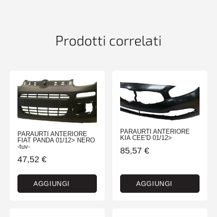
CLASSE
M
W163
01/02>
Prodotti correlati
quantità
PARAURTI ANTERIORE
PARAURTI ANTERIORE
KIA CEE'D 01/12>
FIAT PANDA 01/12> NERO
-tuv-
85,57
€
47,52
€
AGGIUNGI
AGGIUNGI