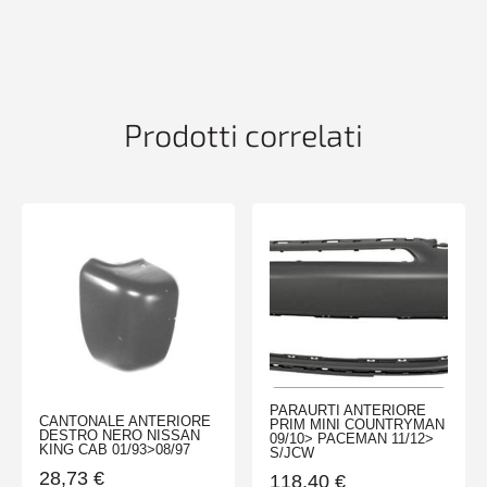
CONSENS
RANGE
ROVER
EVOQUE
03/15>PRESTIGE
quantità
Prodotti correlati
PARAURTI ANTERIORE
CANTONALE ANTERIORE
PRIM MINI COUNTRYMAN
DESTRO NERO NISSAN
09/10> PACEMAN 11/12>
KING CAB 01/93>08/97
S/JCW
28,73
€
118,40
€