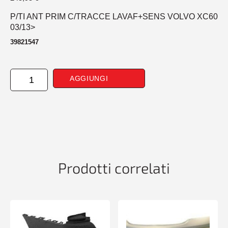
P/TI ANT PRIM C/TRACCE LAVAF+SENS VOLVO XC60
03/13>
39821547
PARAURTI
AGGIUNGI
ANTERIORE
PRIM
CONTRACCE
LAVAF+SENS
VOLVO
XC60
03/13>
quantità
Prodotti correlati