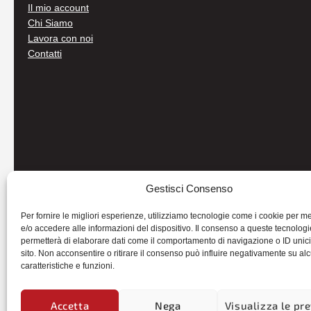
Il mio account
Chi Siamo
Lavora con noi
Contatti
Gestisci Consenso
Per fornire le migliori esperienze, utilizziamo tecnologie come i cookie per 
e/o accedere alle informazioni del dispositivo. Il consenso a queste tecnologi
permetterà di elaborare dati come il comportamento di navigazione o ID unic
sito. Non acconsentire o ritirare il consenso può influire negativamente su al
caratteristiche e funzioni.
© 2026
Autoricambi Seccia
- P.IVA IT04434240711 -
Credits
Accetta
Nega
Visualizza le pr