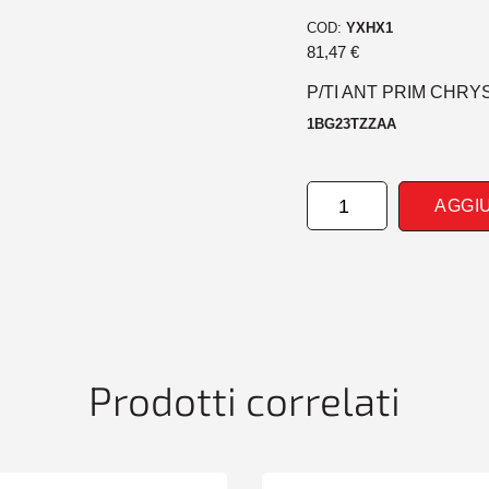
COD:
YXHX1
81,47
€
P/TI ANT PRIM CHRY
1BG23TZZAA
PARAURTI
AGGI
ANTERIORE
PRIM
CHRYSLER
VOYAGER
01/08>
quantità
Prodotti correlati