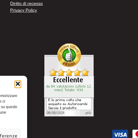
Diritto di recesso
Privacy Policy
memorizzare
e ci
i su questo
cune
eferenze